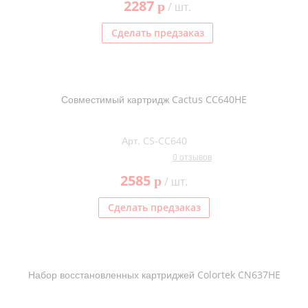
2287
p
/ шт.
Сделать предзаказ
Совместимый картридж Cactus CC640HE
Арт. CS-CC640
0 отзывов
2585
p
/ шт.
Сделать предзаказ
Набор восстановленных картриджей Colortek CN637HE