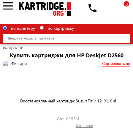
0
по принтеру
по картриджу
Вы здесь:
HP
Купить картриджи для HP DeskJet D2560
Фильтры
Сортировать по
Brother
Canon
Epson
Восстановленный картридж SuperFine 121XL Col
G&G
HP
Арт. 0193sf
0 отзывов
IBM