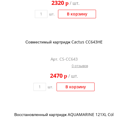
2320
p
/ шт.
Kodak
Konica Minolta
В корзину
шт.
Kyocera
Lexmark
Совместимый картридж Cactus CC643HE
OKI
Panasonic
Арт. CS-CC643
Ricoh
0 отзывов
Samsung
2470
p
/ шт.
Sharp
В корзину
шт.
Toshiba
Xerox
Для франкировальной машины
Восстановленный картридж AQUAMARINE 121XL Col
Ленточные картриджи