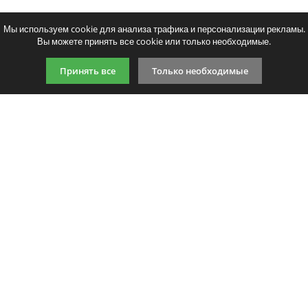
Мы используем cookie для анализа трафика и персонализации рекламы.
Вы можете принять все cookie или только необходимые.
Принять все
Только необходимые
9:00-21:00 (по МСК)
+7 981 727 31 72
Подпишитесь на акции
Даю согласие на обработку
персональных данных
Мы в соцсетях
Мы принимаем