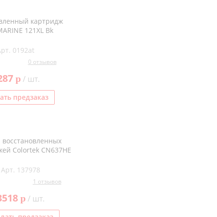
вленный картридж
ARINE 121XL Bk
Арт. 0192at
0 отзывов
287
p
/ шт.
ать предзаказ
 восстановленных
ей Colortek CN637HE
Арт. 137978
1 отзывов
3518
p
/ шт.
лать предзаказ