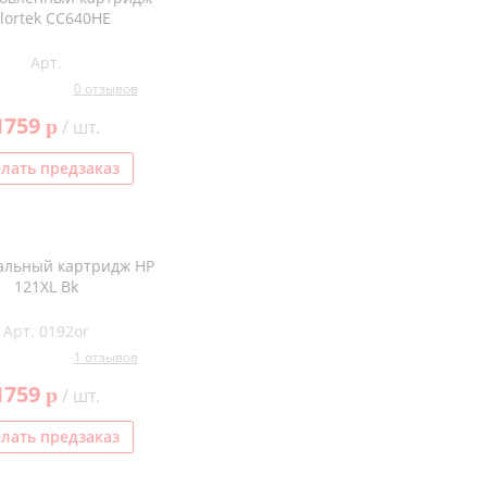
lortek CC640HE
Арт.
0 отзывов
1759
p
/ шт.
лать предзаказ
альный картридж HP
121XL Bk
Арт. 0192or
1 отзывов
1759
p
/ шт.
лать предзаказ