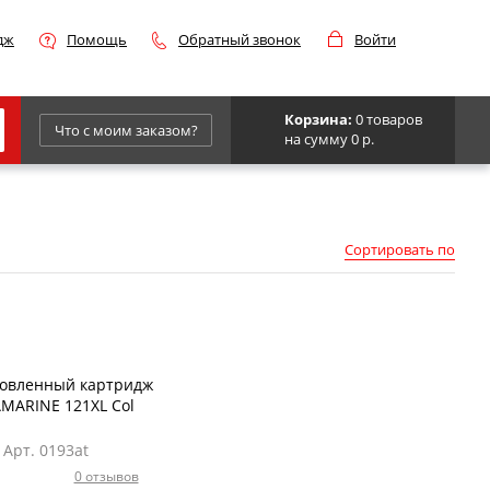
дж
Помощь
Обратный звонок
Войти
Корзина:
0 товаров
Что с моим заказом?
на сумму 0 р.
Epson
IBM
Сортировать по
Kyocera
Panasonic
Sharp
Для франкировальной машины
новленный картридж
MARINE 121XL Col
Арт. 0193at
0 отзывов