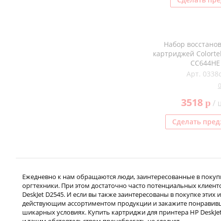
Набор восстано
картриджей Colorte
CC644HE
Арт. 0338c
3518
p
/ 
Сделать пред
Ежедневно к нам обращаются люди, заинтересованные в покуп
оргтехники. При этом достаточно часто потенциальных клиент
DeskJet D2545. И если вы также заинтересованы в покупке этих 
действующим ассортиментом продукции и закажите понравив
шикарных условиях. Купить картриджи для принтера HP DeskJe