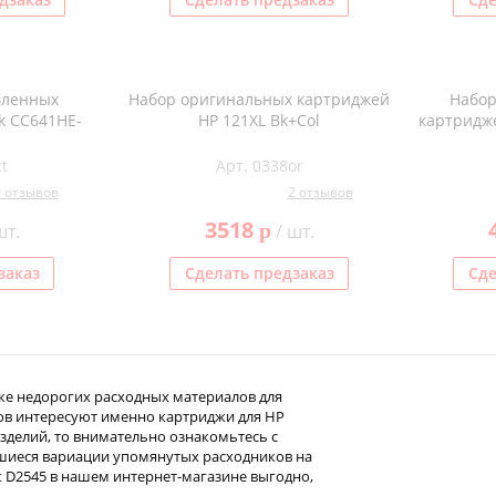
вленных
Набор оригинальных картриджей
Набор
k CC641HE-
HP 121XL Bk+Col
картридж
t
Арт. 0338or
0 отзывов
2 отзывов
3518
p
шт.
/ шт.
заказ
Сделать предзаказ
Сде
ке недорогих расходных материалов для
ов интересуют именно картриджи для HP
изделий, то внимательно ознакомьтесь с
шиеся вариации упомянутых расходников на
t D2545 в нашем интернет-магазине выгодно,