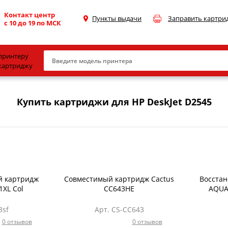
Контакт центр
Пункты выдачи
Заправить картри
с 10 до 19 по МСК
принтеру
картриджу
Canon
Купить картриджи для HP DeskJet D2545
HP
Konica Minolta
OKI
Samsung
Xerox
й картридж
Совместимый картридж Cactus
Восста
1XL Col
CC643HE
AQUA
Тонер и девелопер
3sf
Арт. CS-CC643
0 отзывов
0 отзывов