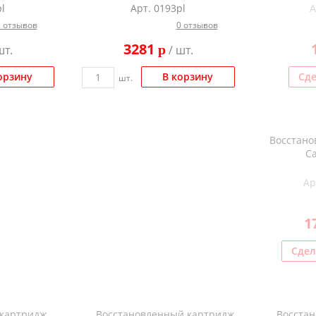
l
Арт. 0193pl
А
1 отзывов
0 отзывов
3281
p
шт.
/ шт.
орзину
В корзину
Сде
шт.
Восстано
Ca
Ар
1
Сдел
 картридж
Восстановленный картридж
Восста