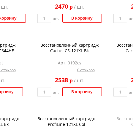
2470
p
 шт.
/ шт.
корзину
В корзину
шт.
шт
артридж
Восстановленный картридж
Восста
C644HE
Cactus CS-121XL Bk
Cac
at
Арт. 0192cs
0 отзывов
0 отзывов
2538
p
шт.
/ шт.
орзину
В корзину
шт.
шт
 картридж
Восстановленный картридж
Восста
XL Bk
ProfiLine 121XL Col