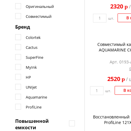
2320
p
/
Оригинальный
Совместимый
В 
шт.
Бренд
Colortek
Совместимый к
Cactus
AQUAMARINE C
SuperFine
Арт. 0193-
MyInk
HP
2520
p
/ 
UNIjet
В к
шт.
Aquamarine
ProfiLine
Восстановленный
Повышенной
ProfiLine 121
емкости