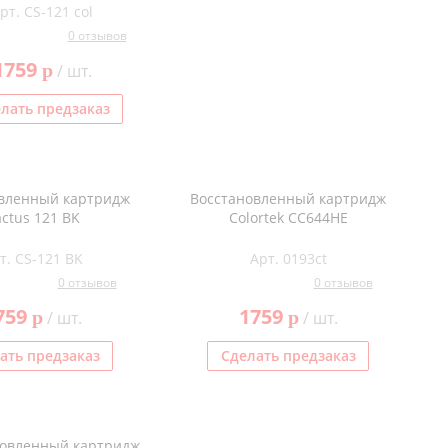
рт. CS-121 col
0 отзывов
1759
p
/ шт.
лать предзаказ
вленный картридж
Восстановленный картридж
ctus 121 BK
Colortek CC644HE
т. CS-121 BK
Арт. 0193ct
0 отзывов
0 отзывов
759
1759
p
p
/ шт.
/ шт.
ать предзаказ
Сделать предзаказ
новленный картридж