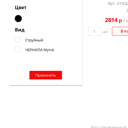
Арт. 0192p
Цвет
2814
p
/ 
Вид
В к
шт.
Струйный
ЧЕРНИЛА MyInk
Применить
Восстановленный