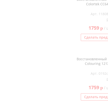
Colortek CC6
Арт. 1180
1759
p
/ 
Сделать пред
Восстановленный
Colouring 121
Арт. 0192
1759
p
/ 
Сделать пред