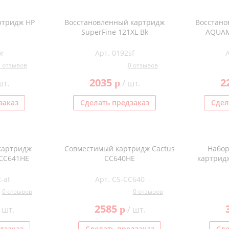
ртридж HP
Восстановленный картридж
Восстано
SuperFine 121XL Bk
AQUAM
or
Арт. 0192sf
1 отзывов
0 отзывов
2035
2
p
шт.
/ шт.
заказ
Сделать предзаказ
Сдел
картридж
Совместимый картридж Cactus
Набор
CC641HE
CC640HE
картридж
-at
Арт. CS-CC640
0 отзывов
0 отзывов
2585
p
 шт.
/ шт.
дзаказ
Сделать предзаказ
Сде