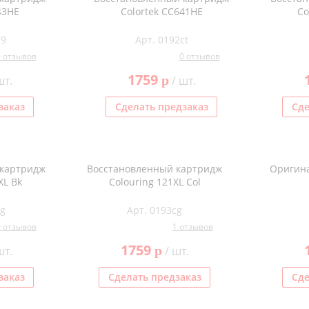
43HE
Colortek CC641HE
Co
89
Арт. 0192ct
0 отзывов
0 отзывов
1759
p
шт.
/ шт.
заказ
Сделать предзаказ
Сде
 картридж
Восстановленный картридж
Оригин
XL Bk
Colouring 121XL Col
cg
Арт. 0193cg
0 отзывов
1 отзывов
1759
p
шт.
/ шт.
заказ
Сделать предзаказ
Сде