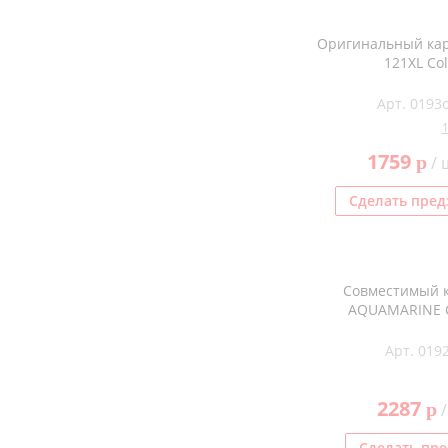
Оригинальный ка
121XL Col
Арт. 0193
1759
p
/ 
Сделать пред
Совместимый 
AQUAMARINE 
Арт. 0192
2287
p
/
Сделать пре