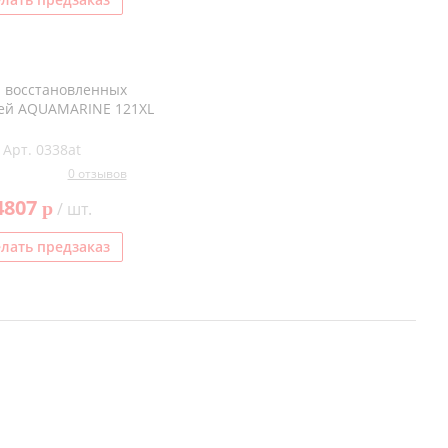
 восстановленных
ей AQUAMARINE 121XL
Арт. 0338at
0 отзывов
4807
p
/ шт.
лать предзаказ