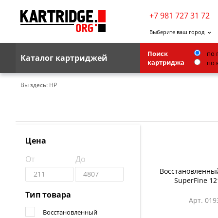
+7 981 727 31 72
Выберите ваш город
Поиск
по 
Каталог картриджей
картриджа
по 
Brother
Вы здесь:
HP
G&G
Kodak
Lexmark
Цена
Ricoh
От
До
Toshiba
Восстановленны
SuperFine 12
Ленточные картриджи
Тип товара
Арт. 019
Восстановленный