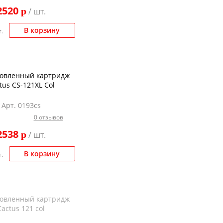
2520
p
/ шт.
В корзину
.
новленный картридж
tus CS-121XL Col
Арт. 0193cs
0 отзывов
2538
p
/ шт.
В корзину
.
новленный картридж
Cactus 121 col