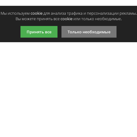
Мы используем cookie для анализа трафика и персонализации рекламы.
Вы можете принять все cookie или только необходимые.
Принять все
Только необходимые
9:00-21:00 (по МСК)
+7 981 727 31 72
Подпишитесь на акции
Даю согласие на обработку
персональных данных
Мы в соцсетях
Мы принимаем