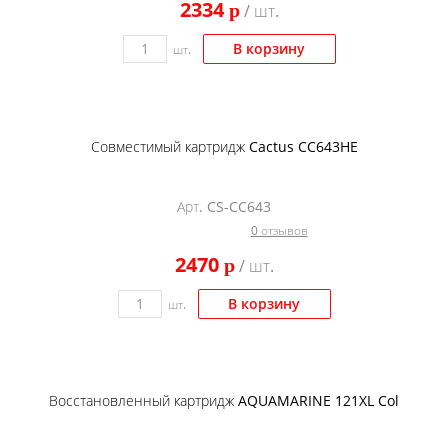
2334
p
/ шт.
Kodak
Konica Minolta
В корзину
шт.
Kyocera
Lexmark
Совместимый картридж Cactus CC643HE
OKI
Panasonic
Арт. CS-CC643
Ricoh
0 отзывов
Samsung
2470
p
/ шт.
Sharp
В корзину
шт.
Toshiba
Xerox
Для франкировальной машины
Восстановленный картридж AQUAMARINE 121XL Col
Ленточные картриджи