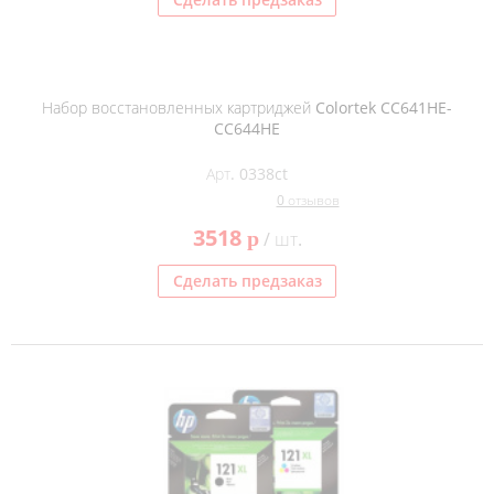
Набор восстановленных картриджей Colortek CC641HE-
CC644HE
Арт. 0338ct
0 отзывов
3518
p
/ шт.
Сделать предзаказ