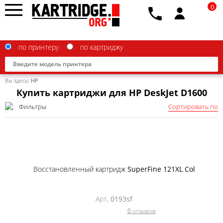
0
по принтеру
по картриджу
Вы здесь:
HP
Купить картриджи для HP DeskJet D1600
Фильтры
Сортировать по
Brother
Canon
Epson
Восстановленный картридж SuperFine 121XL Col
G&G
HP
Арт. 0193sf
0 отзывов
IBM