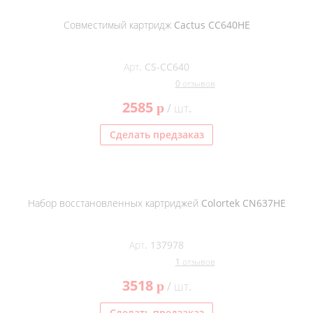
Совместимый картридж Cactus CC640HE
Арт. CS-CC640
0 отзывов
2585
p
/ шт.
Сделать предзаказ
Набор восстановленных картриджей Colortek CN637HE
Арт. 137978
1 отзывов
3518
p
/ шт.
Сделать предзаказ