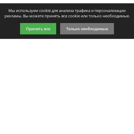
Мы используем cookie для анализа трафика и персонализации
рекламы. Вы можете принять все cookie или только необходимые.
Принять все
Только необходимые
9:00-21:00 (по МСК)
+7 981 727 31 72
Подпишитесь на акции
Даю согласие на обработку
персональных данных
Мы в соцсетях
Мы принимаем