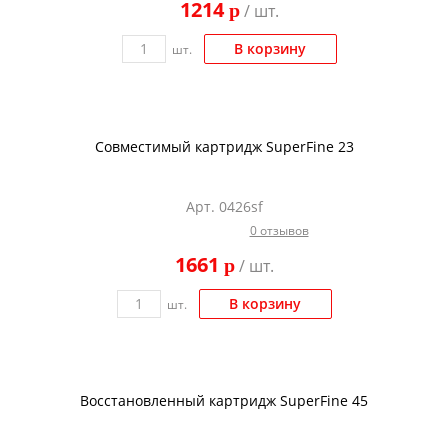
1214
p
/ шт.
Kodak
Konica Minolta
В корзину
шт.
Kyocera
Lexmark
Совместимый картридж SuperFine 23
OKI
Panasonic
Арт. 0426sf
Ricoh
0 отзывов
Samsung
1661
p
/ шт.
Sharp
В корзину
шт.
Toshiba
Xerox
Для франкировальной машины
Восстановленный картридж SuperFine 45
Ленточные картриджи