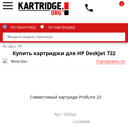
0
по принтеру
по картриджу
Вы здесь:
HP
Купить картриджи для HP DeskJet 722
Фильтры
Сортировать по
Brother
Canon
Epson
Совместимый картридж ProfiLine 23
G&G
HP
Арт. 0426pl
1 отзывов
IBM