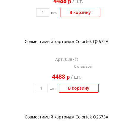
4488
p
/ шт.
Kodak
Konica Minolta
В корзину
шт.
Kyocera
Lexmark
Совместимый картридж Colortek Q2672A
OKI
Panasonic
Арт. 0387ct
Ricoh
0 отзывов
Samsung
4488
p
/ шт.
Sharp
В корзину
шт.
Toshiba
Xerox
Для франкировальной машины
Совместимый картридж Colortek Q2673A
Ленточные картриджи