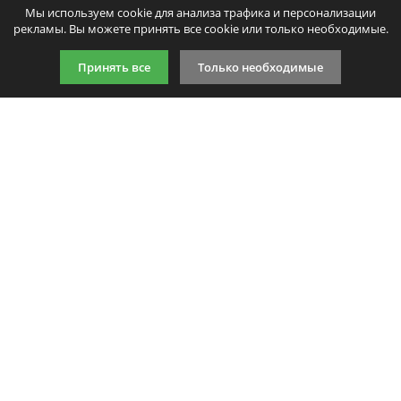
Мы используем cookie для анализа трафика и персонализации
рекламы. Вы можете принять все cookie или только необходимые.
Принять все
Только необходимые
9:00-21:00 (по МСК)
+7 981 727 31 72
Подпишитесь на акции
Даю согласие на обработку
персональных данных
Мы в соцсетях
Мы принимаем