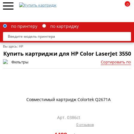
0
по принтеру
по картриджу
Вы здесь:
HP
Купить картриджи для HP Color LaserJet 3550
Фильтры
Сортировать по
Brother
Canon
Epson
Совместимый картридж Colortek Q2671A
G&G
HP
Арт. 0386ct
0 отзывов
IBM