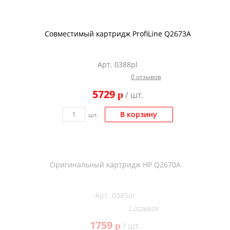
Совместимый картридж ProfiLine Q2673A
Арт. 0388pl
0 отзывов
5729
p
/ шт.
В корзину
шт.
Оригинальный картридж HP Q2670A
Арт. 0385or
1 отзывов
1759
p
/ шт.