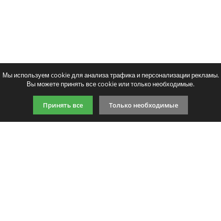
Мы используем cookie для анализа трафика и персонализации рекламы.
Вы можете принять все cookie или только необходимые.
Принять все
Только необходимые
9:00-21:00 (по МСК)
+7 981 727 31 72
Подпишитесь на акции
Даю согласие на обработку