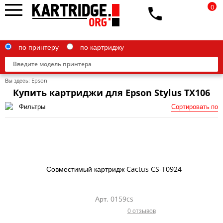
0
по принтеру
по картриджу
Вы здесь:
Epson
Купить картриджи для Epson Stylus TX106
Фильтры
Сортировать по
Brother
Canon
Epson
Совместимый картридж Cactus CS-T0924
G&G
HP
Арт. 0159cs
0 отзывов
IBM