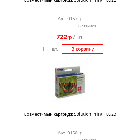
Арт. 0157sp
0 отзывов
722
p
/ шт.
В корзину
шт.
Совместимый картридж Solution Print T0923
Арт. 0158sp