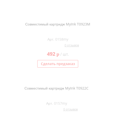
Совместимый картридж MyInk T0923M
Арт. 0158my
0 отзывов
492
p
/ шт.
Сделать предзаказ
Совместимый картридж MyInk T0922C
Арт. 0157my
0 отзывов