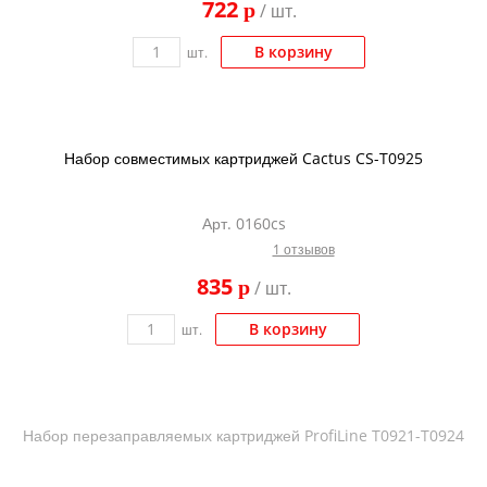
722
p
/ шт.
В корзину
шт.
Набор совместимых картриджей Cactus CS-T0925
Арт. 0160cs
1 отзывов
835
p
/ шт.
В корзину
шт.
Набор перезаправляемых картриджей ProfiLine T0921-T0924