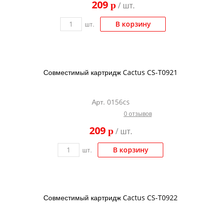
209
p
/ шт.
Kodak
Konica Minolta
В корзину
шт.
Kyocera
Lexmark
Совместимый картридж Cactus CS-T0921
OKI
Panasonic
Арт. 0156cs
Ricoh
0 отзывов
Samsung
209
p
/ шт.
Sharp
В корзину
шт.
Toshiba
Xerox
Для франкировальной машины
Совместимый картридж Cactus CS-T0922
Ленточные картриджи