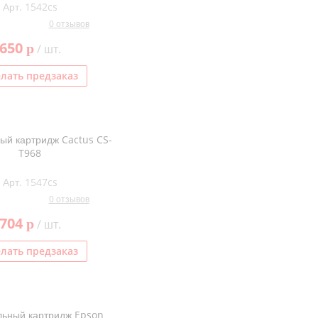
Арт. 1542cs
0 отзывов
650
p
/ шт.
лать предзаказ
ый картридж Cactus CS-
T968
Арт. 1547cs
0 отзывов
704
p
/ шт.
лать предзаказ
ьный картридж Epson