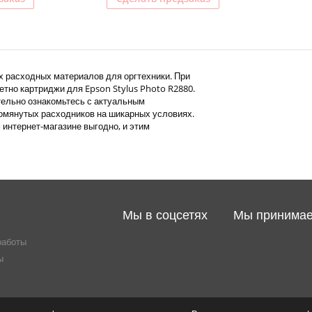
х расходных материалов для оргтехники. При
етно картриджи для Epson Stylus Photo R2880.
ательно ознакомьтесь с актуальным
омянутых расходников на шикарных условиях.
 интернет-магазине выгодно, и этим
Мы в соцсетях
Мы принима
работы
ы