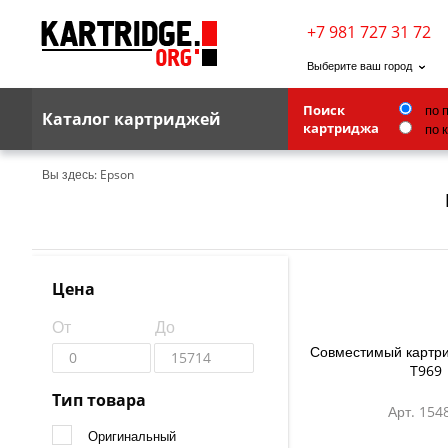
+7 981 727 31 72
Выберите ваш город
Поиск
по 
Каталог картриджей
картриджа
по 
Brother
Вы здесь:
Epson
G&G
Kodak
Lexmark
Цена
Ricoh
От
До
Toshiba
Совместимый картри
T969
Ленточные картриджи
Тип товара
Арт. 154
Оригинальный