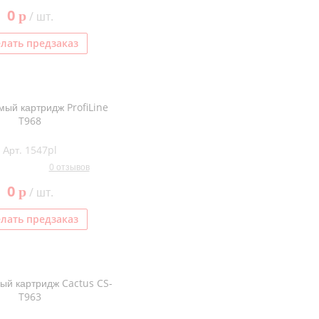
0
p
/ шт.
лать предзаказ
ый картридж ProfiLine
T968
Арт. 1547pl
0 отзывов
0
p
/ шт.
лать предзаказ
ый картридж Cactus CS-
T963