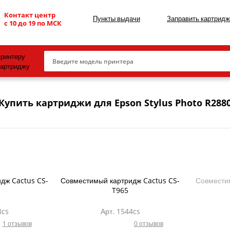
Контакт центр
Пункты выдачи
Заправить картридж
с 10 до 19 по МСК
принтеру
картриджу
Canon
Купить картриджи для Epson Stylus Photo R288
HP
Konica Minolta
OKI
Samsung
Xerox
дж Cactus CS-
Совместимый картридж Cactus CS-
Совместим
T965
Тонер и девелопер
8cs
Арт. 1544cs
1 отзывов
0 отзывов