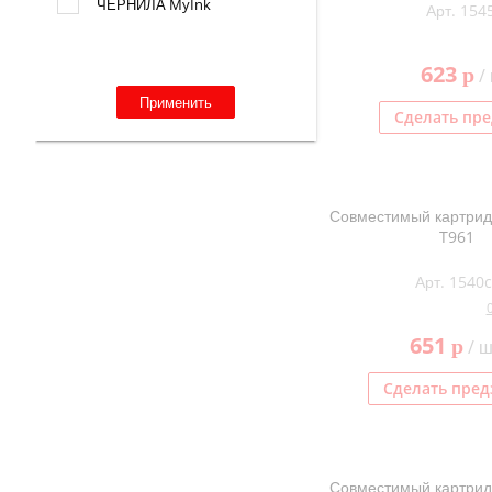
ЧЕРНИЛА MyInk
Арт. 154
623
p
/ 
Применить
Сделать пре
Совместимый картрид
T961
Арт. 1540c
651
p
/ ш
Сделать пред
Совместимый картрид