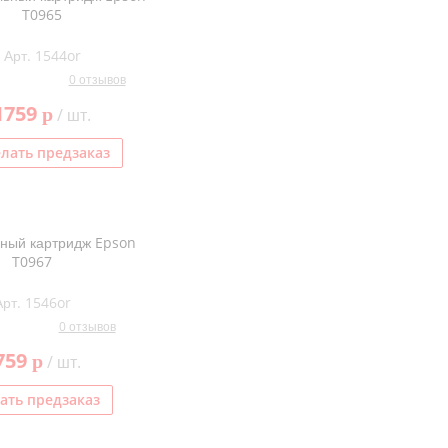
T0965
Арт. 1544or
0 отзывов
1759
p
/ шт.
лать предзаказ
ный картридж Epson
T0967
Арт. 1546or
0 отзывов
759
p
/ шт.
ать предзаказ