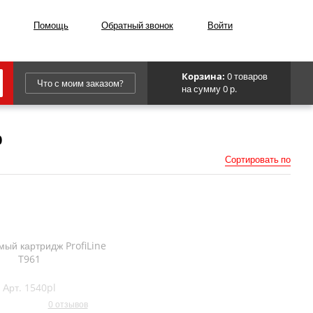
Помощь
Обратный звонок
Войти
Корзина:
0 товаров
Что с моим заказом?
на сумму 0 р.
Epson
0
IBM
Сортировать по
Kyocera
Panasonic
Sharp
Для франкировальной машины
ый картридж ProfiLine
T961
Арт. 1540pl
0 отзывов