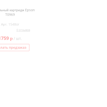
ьный картридж Epson
T0969
Арт. 1548or
0 отзывов
1759
p
/ шт.
лать предзаказ