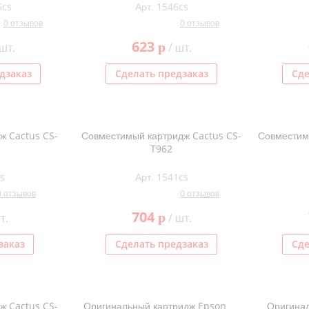
5cs
Арт. 1546cs
0 отзывов
0 отзывов
623
p
шт.
/ шт.
дзаказ
Сделать предзаказ
Сде
ж Cactus CS-
Совместимый картридж Cactus CS-
Совместим
T962
s
Арт. 1541cs
0 отзывов
0 отзывов
704
p
т.
/ шт.
заказ
Сделать предзаказ
Сде
ж Cactus CS-
Оригинальный картридж Epson
Оригинал