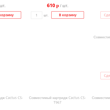
610
p
шт.
/ шт.
корзину
В корзину
Сде
шт.
Совместим
Сде
дж Cactus CS-
Совместимый картридж Cactus CS-
Совместим
T967