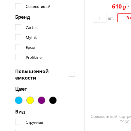
610
p
/ 
Совместимый
Бренд
В 
шт.
Cactus
MyInk
Epson
ProfiLine
Повышенной
емкости
Цвет
Вид
Совместимый картри
T966
Струйный