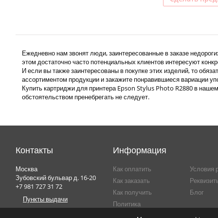
Ежедневно нам звонят люди, заинтересованные в заказе недороги
этом достаточно часто потенциальных клиентов интересуют конкр
И если вы также заинтересованы в покупке этих изделий, то обяз
ассортиментом продукции и закажите понравившиеся вариации уп
Купить картриджи для принтера Epson Stylus Photo R2880 в нашем
обстоятельством пренебрегать не следует.
Контакты
Информация
Москва
Как оплатить
Условия 
Зубовский бульвар д. 16-20
Как заказать
Реквизит
+7 981 727 31 72
Как получить
Блог
Пункты выдачи
Политика
Конфиденциальности