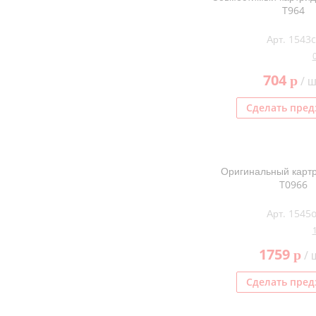
T964
Арт. 1543c
704
p
/ ш
Сделать пред
Оригинальный карт
T0966
Арт. 1545o
1759
p
/ 
Сделать пред