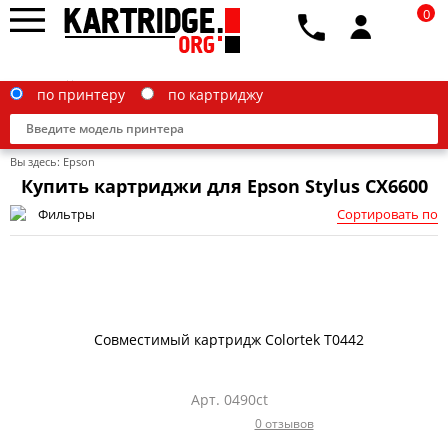
0
по принтеру
по картриджу
Вы здесь:
Epson
Купить картриджи для Epson Stylus CX6600
Фильтры
Сортировать по
Brother
Canon
Epson
Совместимый картридж Colortek T0442
G&G
HP
Арт. 0490ct
0 отзывов
IBM