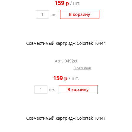
159
p
/ шт.
Kodak
Konica Minolta
В корзину
шт.
Kyocera
Lexmark
Совместимый картридж Colortek T0444
OKI
Panasonic
Арт. 0492ct
Ricoh
0 отзывов
Samsung
159
p
/ шт.
Sharp
В корзину
шт.
Toshiba
Xerox
Для франкировальной машины
Совместимый картридж Colortek T0441
Ленточные картриджи