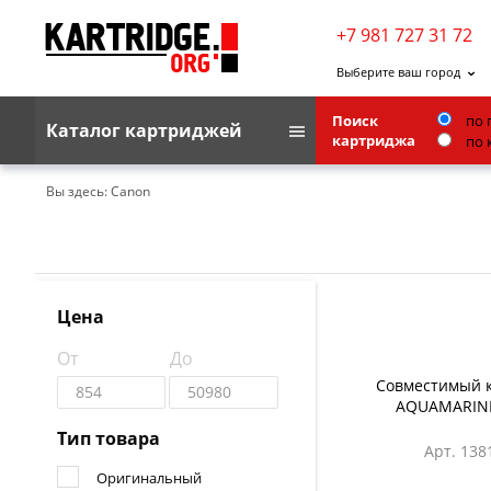
+7 981 727 31 72
Выберите ваш город
Поиск
по 
Каталог картриджей
картриджа
по 
Brother
Вы здесь:
Canon
G&G
Kodak
Lexmark
Цена
Ricoh
От
До
Toshiba
Совместимый 
AQUAMARINE
Ленточные картриджи
Тип товара
Арт. 138
Оригинальный