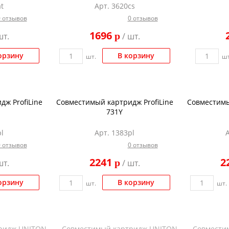
t
Арт. 3620cs
0 отзывов
0 отзывов
1696
p
шт.
/ шт.
орзину
В корзину
шт.
шт
ж ProfiLine
Совместимый картридж ProfiLine
Совместимы
731Y
l
Арт. 1383pl
0 отзывов
0 отзывов
2241
2
p
шт.
/ шт.
орзину
В корзину
шт.
шт.
ридж UNITON
Совместимый картридж UNITON
Совмести