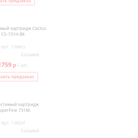
ать предзаказ
мый картридж Cactus
CS-731H Bk
Арт. 1384cs
0 отзывов
1759
p
/ шт.
лать предзаказ
естимый картридж
uperFine 731M
Арт. 1382sf
0 отзывов