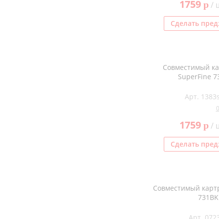
1759
p
/ 
Сделать пред
Совместимый к
SuperFine 7
Арт. 1383s
1759
p
/ 
Сделать пред
Совместимый картр
731BK
Арт. 072