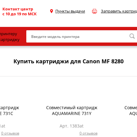
Контакт центр
Пункты выдачи
Заправить картри
с 10 до 19 по МСК
принтеру
картриджу
Canon
Купить картриджи для Canon MF 8280
HP
Konica Minolta
OKI
Samsung
Xerox
картридж
Совместимый картридж
Совм
 731C
AQUAMARINE 731Y
AQ
Тонер и девелопер
1at
Арт. 1383at
0 отзывов
0 отзывов