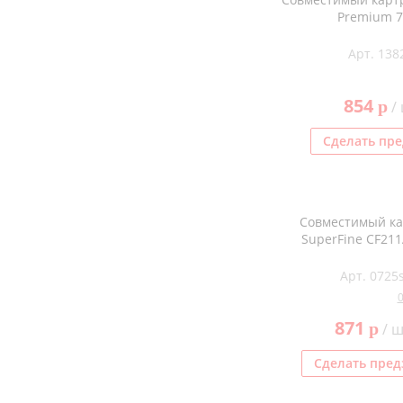
Premium 
Арт. 138
854
p
/ 
Сделать пре
Совместимый к
SuperFine CF211
Арт. 0725s
871
p
/ ш
Сделать пред