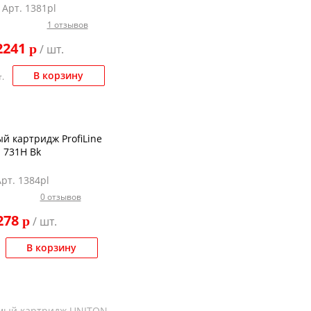
Арт. 1381pl
1 отзывов
2241
p
/ шт.
В корзину
.
й картридж ProfiLine
731H Bk
Арт. 1384pl
0 отзывов
278
p
/ шт.
В корзину
мый картридж UNITON