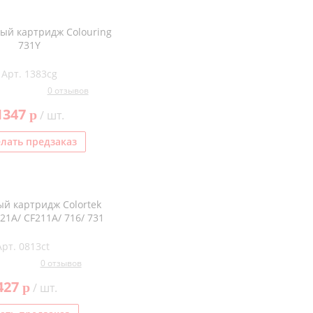
ый картридж Colouring
731Y
Арт. 1383cg
0 отзывов
1347
p
/ шт.
лать предзаказ
й картридж Colortek
21A/ CF211A/ 716/ 731
Арт. 0813ct
0 отзывов
427
p
/ шт.