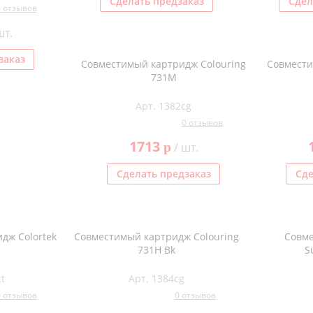
Сделать предзаказ
Сдел
0 отзывов
шт.
заказ
Совместимый картридж Colouring
Совмести
731M
Арт. 1382cg
0 отзывов
1713
p
/ шт.
Сделать предзаказ
Сде
дж Colortek
Совместимый картридж Colouring
Совм
731H Bk
S
t
Арт. 1384cg
0 отзывов
0 отзывов