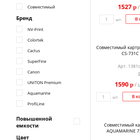
1527
p
/
Совместимый
Бренд
В 
шт.
NV-Print
Colortek
Совместимый картр
Cactus
CS-731C
SuperFine
Арт. 1381
Canon
UNITON Premium
1590
p
/ 
Aquamarine
В к
шт.
ProfiLine
Повышенной
Совместимый к
емкости
AQUAMARINE 7
Цвет