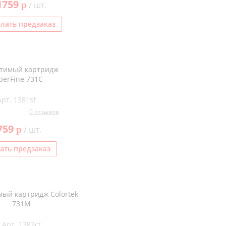
1759
p
/ шт.
лать предзаказ
тимый картридж
perFine 731C
Арт. 1381sf
0 отзывов
759
p
/ шт.
ать предзаказ
ый картридж Colortek
731M
Арт. 1382ct