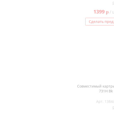
1399
p
/ 
Сделать пред
Совместимый картри
731H Bk
Арт. 1384c