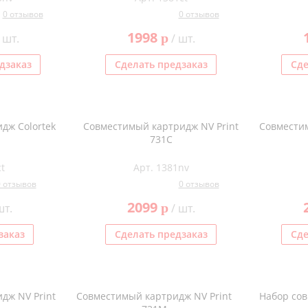
0 отзывов
0 отзывов
1998
p
 шт.
/ шт.
дзаказ
Сделать предзаказ
Сде
дж Colortek
Совместимый картридж NV Print
Совместим
731C
t
Арт. 1381nv
0 отзывов
0 отзывов
2099
p
шт.
/ шт.
заказ
Сделать предзаказ
Сде
дж NV Print
Совместимый картридж NV Print
Набор со