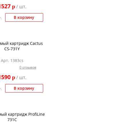
1527
p
/ шт.
В корзину
.
мый картридж Cactus
CS-731Y
Арт. 1383cs
0 отзывов
1590
p
/ шт.
В корзину
.
ый картридж ProfiLine
731C