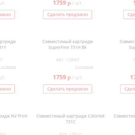
1759
p
шт.
/ шт.
заказ
Сделать предзаказ
Сде
артридж
Совместимый картридж
Совмес
31Y
SuperFine 731H Bk
Su
f
Арт. 1384sf
0 отзывов
0 отзывов
1759
1
p
шт.
/ шт.
заказ
Сделать предзаказ
Сдел
идж NV Print
Совместимый картридж Colortek
Совместим
731C
3nv
Арт. 1381ct