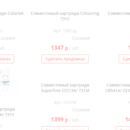
дж Colortek
Совместимый картридж Colouring
Совместим
731C
t
Арт. 1381cg
0 отзывов
0 отзывов
1347
p
шт.
/ шт.
заказ
Сделать предзаказ
Сде
Совместимый картридж
Совместимы
SuperFine CF213A/ 731M
CB541A/ CE3
Арт. 0727sf
артридж
0 отзывов
A/ 731Y
1399
1
p
/ шт.
f