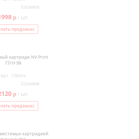
0 отзывов
1998
p
/ шт.
лать предзаказ
ый картридж NV Print
731H Bk
Арт. 1384nv
0 отзывов
2120
p
/ шт.
лать предзаказ
вместимых картриджей