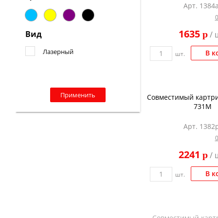
Арт. 1384a
1635
Вид
p
/ 
Лазерный
В к
шт.
Применить
Совместимый картрид
731M
Арт. 1382p
2241
p
/ 
В к
шт.
Совместимый карт