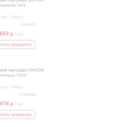
Premium 731Y
Арт. 1383ut
1 отзывов
854
p
/ шт.
лать предзаказ
мый картридж UNITON
Premium 731H
Арт. 1384ut
0 отзывов
974
p
/ шт.
лать предзаказ