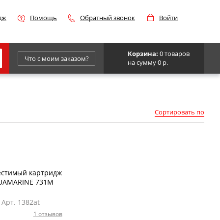
дж
Помощь
Обратный звонок
Войти
Корзина:
0 товаров
Что с моим заказом?
на сумму 0 р.
Epson
IBM
Сортировать по
Kyocera
Panasonic
Sharp
Для франкировальной машины
естимый картридж
UAMARINE 731M
Арт. 1382at
1 отзывов