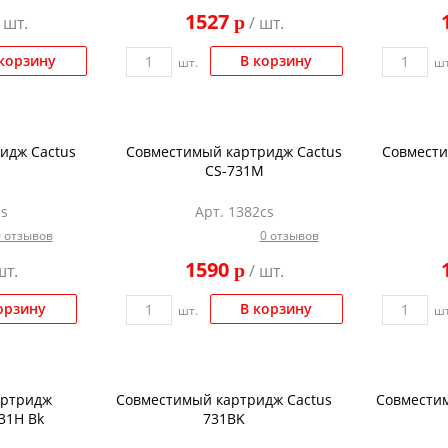
1527
p
 шт.
/ шт.
корзину
В корзину
шт.
шт
идж Cactus
Совместимый картридж Cactus
Совмести
CS-731M
cs
Арт. 1382cs
0 отзывов
0 отзывов
1590
p
шт.
/ шт.
орзину
В корзину
шт.
шт
артридж
Совместимый картридж Cactus
Совместим
31H Bk
731BK