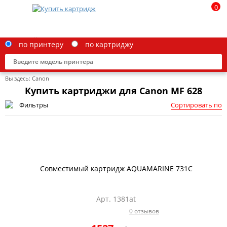
0
по принтеру
по картриджу
Вы здесь:
Canon
Купить картриджи для Canon MF 628
Фильтры
Сортировать по
Brother
Canon
Epson
Совместимый картридж AQUAMARINE 731C
G&G
HP
Арт. 1381at
0 отзывов
IBM