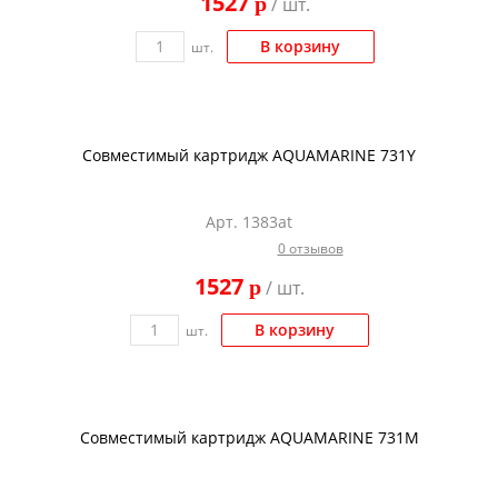
1527
p
/ шт.
Kodak
Konica Minolta
В корзину
шт.
Kyocera
Lexmark
Совместимый картридж AQUAMARINE 731Y
OKI
Panasonic
Арт. 1383at
Ricoh
0 отзывов
Samsung
1527
p
/ шт.
Sharp
В корзину
шт.
Toshiba
Xerox
Для франкировальной машины
Совместимый картридж AQUAMARINE 731M
Ленточные картриджи