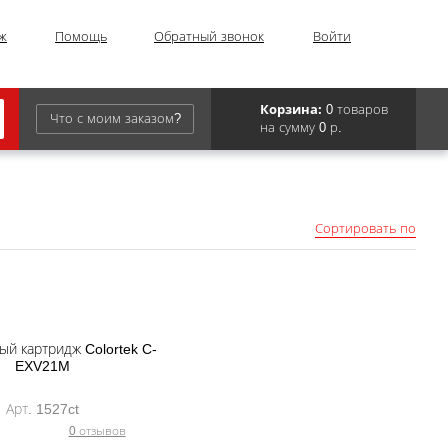
ж
Помощь
Обратный звонок
Войти
Корзина:
0 товаров
Что с моим заказом?
на сумму 0 р.
Epson
IBM
Сортировать по
Kyocera
Panasonic
Sharp
й картридж Colortek C-
Для франкировальной машины
EXV21M
Арт. 1527ct
0 отзывов