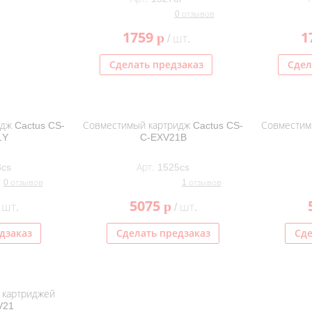
0 отзывов
1759
1
p
/ шт.
Сделать предзаказ
Сдел
дж Cactus CS-
Совместимый картридж Cactus CS-
Совместим
1Y
C-EXV21B
8cs
Арт. 1525cs
0 отзывов
1 отзывов
5075
p
 шт.
/ шт.
дзаказ
Сделать предзаказ
Сде
 картриджей
V21