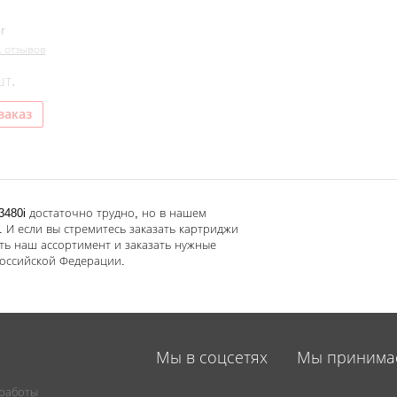
r
1 отзывов
шт.
заказ
3480i достаточно трудно, но в нашем
 И если вы стремитесь заказать картриджи
ить наш ассортимент и заказать нужные
Российской Федерации.
Мы в соцсетях
Мы принима
 работы