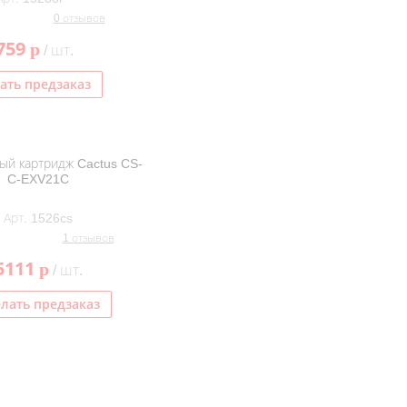
0 отзывов
759
p
/ шт.
ать предзаказ
ый картридж Cactus CS-
C-EXV21C
Арт. 1526cs
1 отзывов
5111
p
/ шт.
лать предзаказ