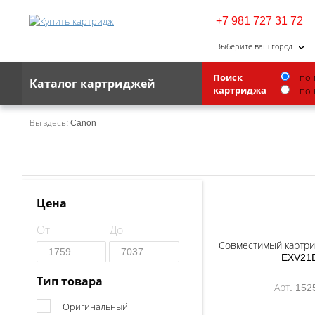
+7 981 727 31 72
Выберите ваш город
Поиск
по 
Каталог картриджей
картриджа
по 
Brother
Вы здесь:
Canon
G&G
Kodak
Lexmark
Цена
Ricoh
От
До
Toshiba
Совместимый картрид
EXV21
Ленточные картриджи
Тип товара
Арт. 152
Оригинальный