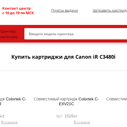
Контакт центр
Пункты выдачи
Заправить картрид
с 10 до 19 по МСК
принтеру
картриджу
Canon
Купить картриджи для Canon iR C3480i
HP
Konica Minolta
OKI
Samsung
ж Colortek C-
Xerox
Совместимый картридж Colortek C-
Совместимы
B
EXV21C
Тонер и девелопер
5ct
Арт. 1526ct
0 отзывов
0 отзывов