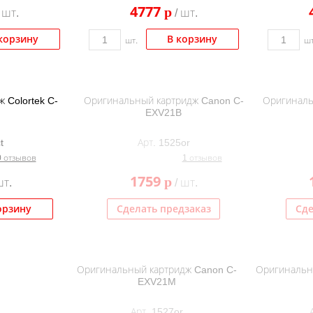
4777
p
 шт.
/ шт.
корзину
В корзину
шт.
шт
 Colortek C-
Оригинальный картридж Canon C-
Оригиналь
EXV21B
t
Арт. 1525or
0 отзывов
1 отзывов
1759
p
шт.
/ шт.
орзину
Сделать предзаказ
Сде
Оригинальный картридж Canon C-
Оригинальн
EXV21M
Арт. 1527or