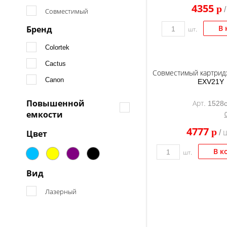
4355
p
/
Совместимый
В 
Бренд
шт.
Colortek
Cactus
Совместимый картридж
Canon
EXV21Y
Повышенной
Арт. 1528c
емкости
4777
p
Цвет
/ 
В к
шт.
Вид
Лазерный