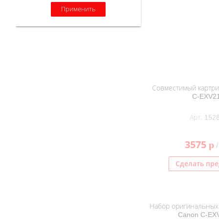
Применить
Совместимый картри
C-EXV2
Арт. 152
3575
p
/
Сделать пре
Набор оригинальных
Canon C-EX