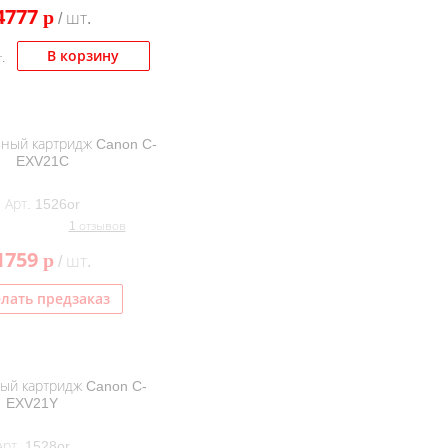
4777
p
/ шт.
В корзину
.
ный картридж Canon C-
EXV21C
Арт. 1526or
1 отзывов
1759
p
/ шт.
лать предзаказ
ый картридж Canon C-
EXV21Y
Арт. 1528or