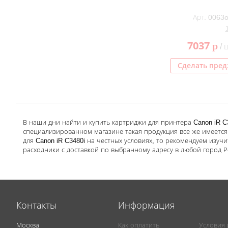
Арт. 0063o
7037
p
/ 
Сделать пред
В наши дни найти и купить картриджи для принтера Canon iR C
специализированном магазине такая продукция все же имеется.
для Canon iR C3480i на честных условиях, то рекомендуем изуч
расходники с доставкой по выбранному адресу в любой город 
Контакты
Информация
Москва
Как оплатить
Условия