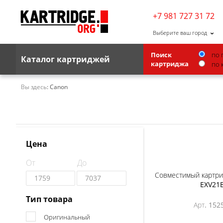
+7 981 727 31 72
Выберите ваш город
Поиск
по 
Каталог картриджей
картриджа
по 
Brother
Вы здесь:
Canon
G&G
Kodak
Lexmark
Цена
Ricoh
От
До
Toshiba
Совместимый картрид
EXV21
Ленточные картриджи
Тип товара
Арт. 152
Оригинальный