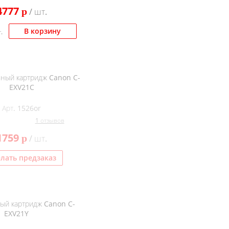
4777
p
/ шт.
В корзину
.
ный картридж Canon C-
EXV21C
Арт. 1526or
1 отзывов
1759
p
/ шт.
лать предзаказ
ый картридж Canon C-
EXV21Y