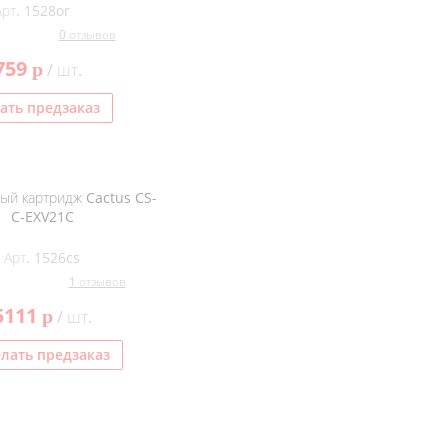
Арт. 1528or
0 отзывов
759
p
/ шт.
ать предзаказ
ый картридж Cactus CS-
C-EXV21C
Арт. 1526cs
1 отзывов
5111
p
/ шт.
лать предзаказ