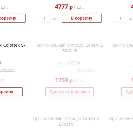
4777
p
 шт.
/ шт.
корзину
В корзину
шт.
шт
 Colortek C-
Оригинальный картридж Canon C-
Оригиналь
EXV21B
t
Арт. 1525or
0 отзывов
1 отзывов
1759
p
шт.
/ шт.
орзину
Сделать предзаказ
Сде
Оригинальный картридж Canon C-
Оригинальн
EXV21M