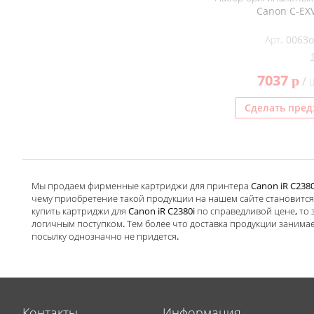
Canon C-EX
Арт. 0063o
7037
p
/ 
Сделать пред
Мы продаем фирменные картриджи для принтера Canon iR C2380i
чему приобретение такой продукции на нашем сайте становится
купить картриджи для Canon iR C2380i по справедливой цене, то
логичным поступком. Тем более что доставка продукции занимае
посылку однозначно не придется.
Контакты
Информация