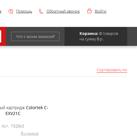
ж
Помощь
Обратный звонок
Войти
Корзина:
0 товаров
Что с моим заказом?
на сумму 0 р.
Epson
IBM
Сортировать по
Kyocera
Panasonic
Sharp
Для франкировальной машины
й картридж Colortek C-
EXV21C
Арт. 1526ct
0 отзывов