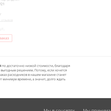
V21
r
1 отзывов
шт.
заказ
 по достаточно низкой стоимости, благодаря
 выгодным решением. Потому, если хочется
 заказ расходников в нашем магазине станет
т минимум времени, а значит, долго ждать
Мы в соцсетях
Мы принима