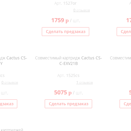
Арт. 1527or
0 отзывов
1759
1
p
/ шт.
Сделать предзаказ
Сдел
дж Cactus CS-
Совместимый картридж Cactus CS-
Совместим
1Y
C-EXV21B
8cs
Арт. 1525cs
0 отзывов
1 отзывов
5075
p
 шт.
/ шт.
дзаказ
Сделать предзаказ
Сде
 картриджей