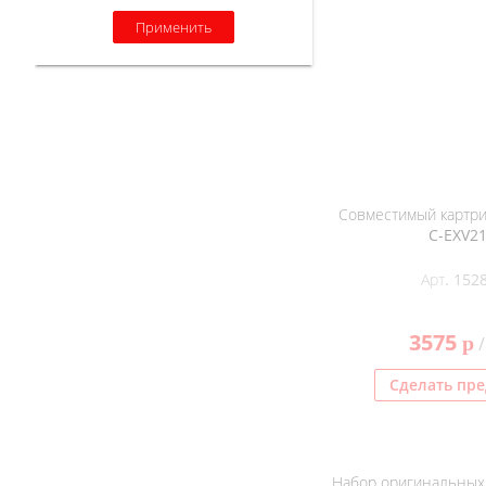
Применить
Совместимый картри
C-EXV2
Арт. 152
3575
p
/
Сделать пре
Набор оригинальных