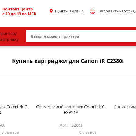
Контакт центр
Пункты выдачи
Заправить картрид
с 10 до 19 по МСК
принтеру
картриджу
Canon
Купить картриджи для Canon iR C2380i
HP
Konica Minolta
OKI
Samsung
Xerox
ж Colortek C-
Совместимый картридж Colortek C-
Совместимы
B
EXV21Y
Тонер и девелопер
5ct
Арт. 1528ct
0 отзывов
0 отзывов