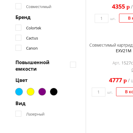
4355
p
/
Совместимый
Бренд
В 
шт.
Colortek
Cactus
Совместимый картридж
Canon
EXV21M
Повышенной
Арт. 1527c
емкости
4777
Цвет
p
/ 
В к
шт.
Вид
Лазерный