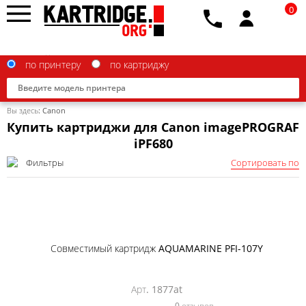
0
по принтеру
по картриджу
Вы здесь:
Canon
Купить картриджи для Canon imagePROGRAF
iPF680
Фильтры
Сортировать по
Brother
Canon
Epson
G&G
Совместимый картридж AQUAMARINE PFI-107Y
HP
Арт. 1877at
IBM
0 отзывов