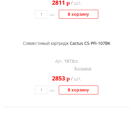
2811
p
/ шт.
В корзину
шт.
Совместимый картридж Cactus CS-PFI-107BK
Арт. 1873cs
0 отзывов
2853
p
/ шт.
В корзину
шт.