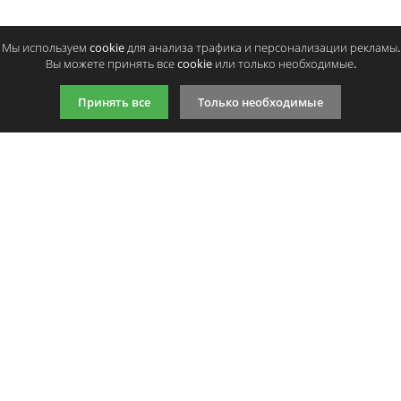
Мы используем cookie для анализа трафика и персонализации рекламы.
Вы можете принять все cookie или только необходимые.
Принять все
Только необходимые
9:00-21:00 (по МСК)
+7 981 727 31 72
Подпишитесь на акции
Даю согласие на обработку
персональных данных
Мы в соцсетях
Мы принимаем