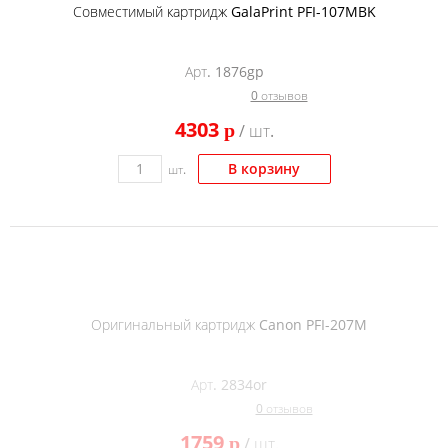
Совместимый картридж GalaPrint PFI-107MBK
Арт. 1876gp
0 отзывов
4303
p
/ шт.
В корзину
шт.
Оригинальный картридж Canon PFI-207M
Арт. 2834or
0 отзывов
1759
p
/ шт.