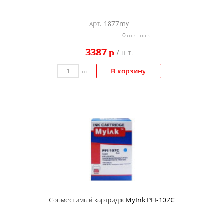
Арт. 1877my
0 отзывов
3387
p
/ шт.
В корзину
шт.
Совместимый картридж MyInk PFI-107C