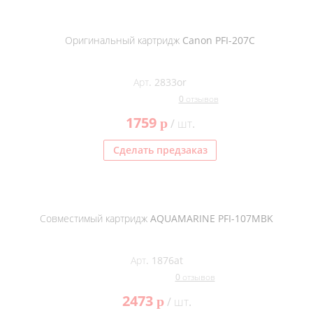
Оригинальный картридж Canon PFI-207C
Арт. 2833or
0 отзывов
1759
p
/ шт.
Сделать предзаказ
Совместимый картридж AQUAMARINE PFI-107MBK
Арт. 1876at
0 отзывов
2473
p
/ шт.