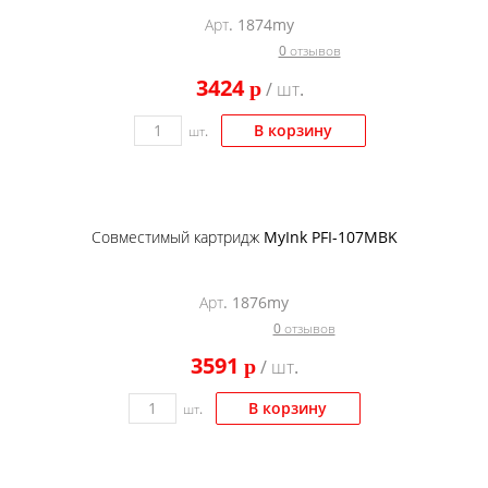
Арт. 1874my
0 отзывов
3424
p
/ шт.
В корзину
шт.
Совместимый картридж MyInk PFI-107MBK
Арт. 1876my
0 отзывов
3591
p
/ шт.
В корзину
шт.