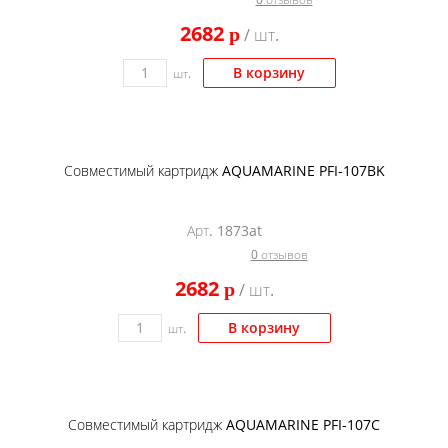
Kodak
2682
p
/ шт.
Konica Minolta
В корзину
шт.
Kyocera
Lexmark
OKI
Совместимый картридж AQUAMARINE PFI-107BK
Panasonic
Ricoh
Арт. 1873at
0 отзывов
Samsung
2682
p
/ шт.
Sharp
Toshiba
В корзину
шт.
Xerox
Для франкировальной машины
Совместимый картридж AQUAMARINE PFI-107C
Ленточные картриджи