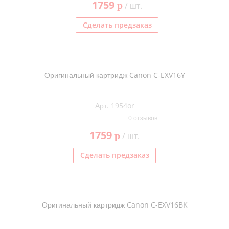
1759
p
/ шт.
Kodak
Konica Minolta
Сделать предзаказ
Kyocera
Lexmark
Оригинальный картридж Canon C-EXV16Y
OKI
Panasonic
Арт. 1954or
Ricoh
0 отзывов
Samsung
1759
p
/ шт.
Sharp
Сделать предзаказ
Toshiba
Xerox
Для франкировальной машины
Оригинальный картридж Canon C-EXV16BK
Ленточные картриджи