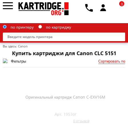
0
по принтеру
по картриджу
Вы здесь:
Canon
Купить картриджи для Canon CLC 5151
Фильтры
Сортировать по
Brother
Canon
Epson
Оригинальный картридж Canon C-EXV16M
G&G
HP
Арт. 1953or
0 отзывов
IBM