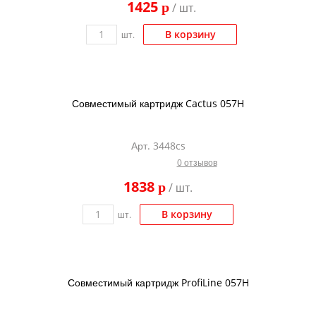
1425
p
/ шт.
Kodak
Konica Minolta
шт.
В корзину
Kyocera
Lexmark
Совместимый картридж Cactus 057H
OKI
Panasonic
Арт. 3448cs
Ricoh
0 отзывов
Samsung
1838
p
/ шт.
Sharp
шт.
В корзину
Toshiba
Xerox
Для франкировальной машины
Совместимый картридж ProfiLine 057H
Ленточные картриджи