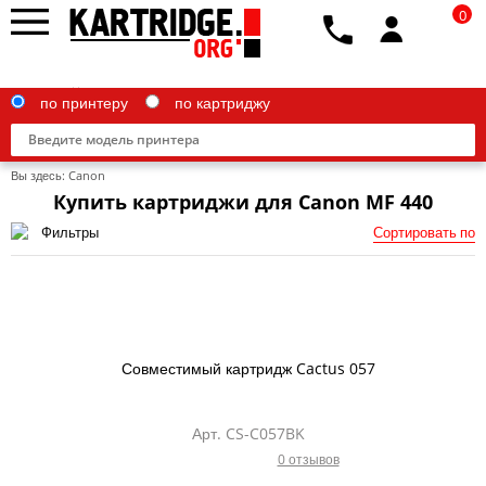
0
по принтеру
по картриджу
Вы здесь:
Canon
Купить картриджи для Canon MF 440
Фильтры
Сортировать по
Brother
Canon
Epson
Совместимый картридж Cactus 057
G&G
HP
Арт. CS-C057BK
0 отзывов
IBM