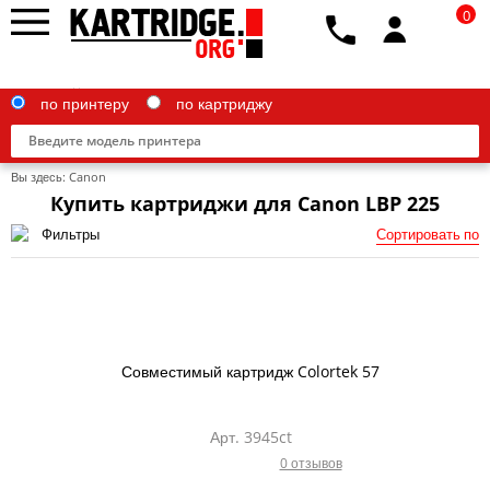
0
по принтеру
по картриджу
Вы здесь:
Canon
Купить картриджи для Canon LBP 225
Фильтры
Сортировать по
Brother
Canon
Epson
Совместимый картридж Colortek 57
G&G
HP
Арт. 3945ct
0 отзывов
IBM