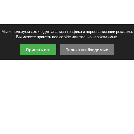
Мы используем cookie для анализа трафика и персонализации рекламы.
Вы можете принять все cookie или только необходимые.
Принять все
Только необходимые
9:00-21:00 (по МСК)
+7 981 727 31 72
Подпишитесь на акции
Даю согласие на обработку
персональных данных