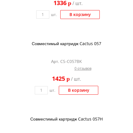
1336
p
/ шт.
Kodak
Konica Minolta
В корзину
шт.
Kyocera
Lexmark
Совместимый картридж Cactus 057
OKI
Panasonic
Арт. CS-C057BK
Ricoh
0 отзывов
Samsung
1425
p
/ шт.
Sharp
В корзину
шт.
Toshiba
Xerox
Для франкировальной машины
Совместимый картридж Cactus 057H
Ленточные картриджи