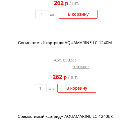
262
p
/ шт.
Kodak
Konica Minolta
В корзину
шт.
Kyocera
Lexmark
Совместимый картридж AQUAMARINE LC-1240M
OKI
Panasonic
Арт. 0903at
Ricoh
0 отзывов
Samsung
262
p
/ шт.
Sharp
В корзину
шт.
Toshiba
Xerox
Для франкировальной машины
Совместимый картридж AQUAMARINE LC-1240Bk
Ленточные картриджи