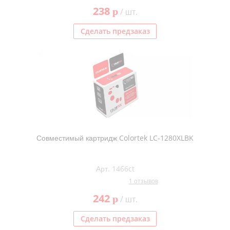
238
p
/ шт.
Сделать предзаказ
Совместимый картридж Colortek LC-1280XLBK
Арт. 1466ct
1 отзывов
242
p
/ шт.
Сделать предзаказ