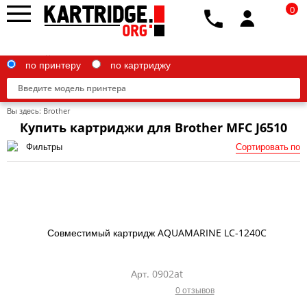
0
по принтеру
по картриджу
Вы здесь:
Brother
Купить картриджи для Brother MFC J6510
Фильтры
Сортировать по
Brother
Canon
Epson
Совместимый картридж AQUAMARINE LC-1240C
G&G
HP
Арт. 0902at
0 отзывов
IBM