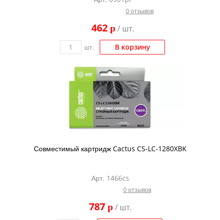
0 отзывов
462
p
/ шт.
В корзину
шт.
Совместимый картридж Cactus CS-LC-1280XBK
Арт. 1466cs
0 отзывов
787
p
/ шт.