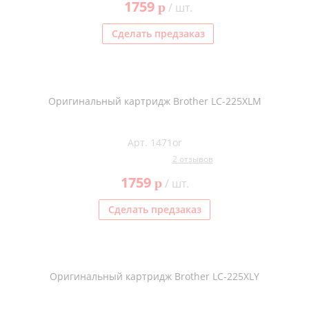
1759
p
/ шт.
Kodak
Konica Minolta
Сделать предзаказ
Kyocera
Lexmark
Оригинальный картридж Brother LC-225XLM
OKI
Panasonic
Арт. 1471or
Ricoh
2 отзывов
Samsung
1759
p
/ шт.
Sharp
Сделать предзаказ
Toshiba
Xerox
Для франкировальной машины
Оригинальный картридж Brother LC-225XLY
Ленточные картриджи