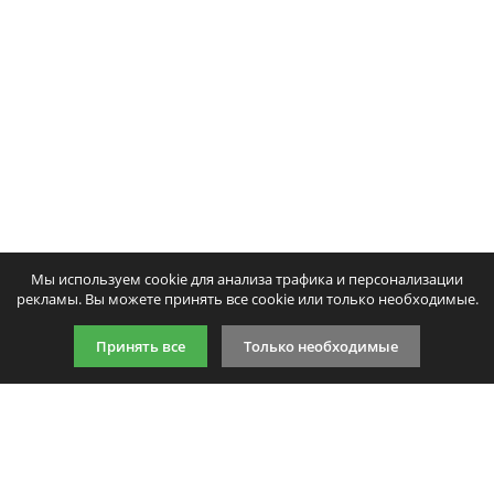
Мы используем cookie для анализа трафика и персонализации
рекламы. Вы можете принять все cookie или только необходимые.
Принять все
Только необходимые
9:00-21:00 (по МСК)
+7 981 727 31 72