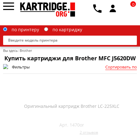
0
по принтеру
по картриджу
Вы здесь:
Brother
Купить картриджи для Brother MFC J5620DW
Фильтры
Сортировать по
Brother
Canon
Epson
Оригинальный картридж Brother LC-225XLC
G&G
HP
Арт. 1470or
2 отзывов
IBM