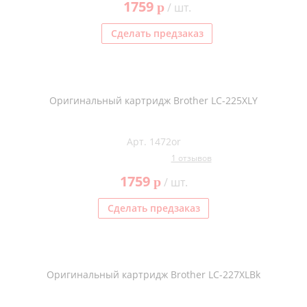
1759
p
/ шт.
Kodak
Konica Minolta
Сделать предзаказ
Kyocera
Lexmark
Оригинальный картридж Brother LC-225XLY
OKI
Panasonic
Арт. 1472or
Ricoh
1 отзывов
Samsung
1759
p
/ шт.
Sharp
Сделать предзаказ
Toshiba
Xerox
Для франкировальной машины
Оригинальный картридж Brother LC-227XLBk
Ленточные картриджи