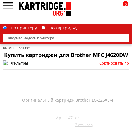
0
по принтеру
по картриджу
Вы здесь:
Brother
Купить картриджи для Brother MFC J4620DW
Фильтры
Сортировать по
Brother
Canon
Epson
Оригинальный картридж Brother LC-225XLM
G&G
HP
Арт. 1471or
2 отзывов
IBM