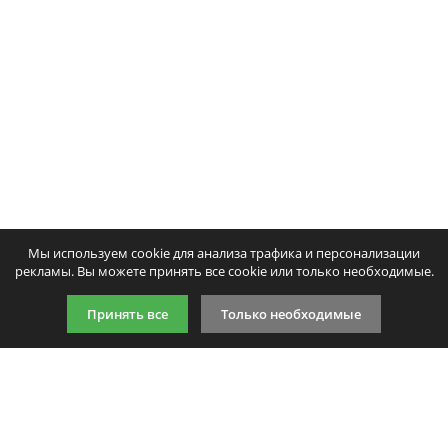
Мы используем cookie для анализа трафика и персонализации
рекламы. Вы можете принять все cookie или только необходимые.
Принять все
Только необходимые
9:00-21:00 (по МСК)
+7 981 727 31 72