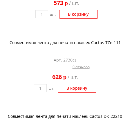
573
p
/ шт.
Kodak
Konica Minolta
В корзину
шт.
Kyocera
Lexmark
Совместимая лента для печати наклеек Cactus TZe-111
OKI
Panasonic
Арт. 2730cs
Ricoh
0 отзывов
Samsung
626
p
/ шт.
Sharp
В корзину
шт.
Toshiba
Xerox
Для франкировальной машины
Совместимая лента для печати наклеек Cactus DK-22210
Ленточные картриджи