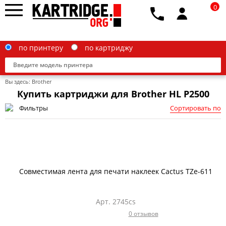
0
по принтеру
по картриджу
Вы здесь:
Brother
Купить картриджи для Brother HL P2500
Фильтры
Сортировать по
Brother
Canon
Epson
Совместимая лента для печати наклеек Cactus TZe-611
G&G
HP
Арт. 2745cs
0 отзывов
IBM