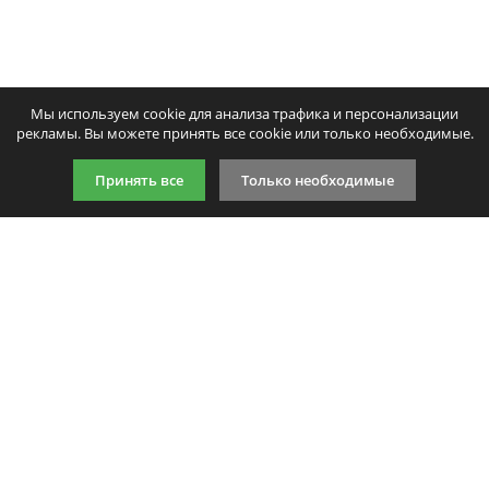
Мы используем cookie для анализа трафика и персонализации
рекламы. Вы можете принять все cookie или только необходимые.
Принять все
Только необходимые
9:00-21:00 (по МСК)
+7 981 727 31 72
Подпишитесь на акции
Даю согласие на обработку
персональных данных