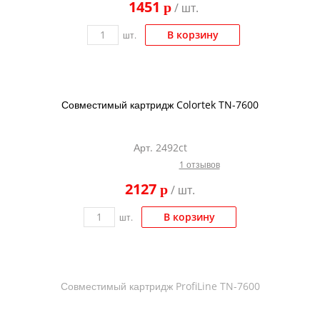
1451
p
/ шт.
Kodak
Konica Minolta
В корзину
шт.
Kyocera
Lexmark
Совместимый картридж Colortek TN-7600
OKI
Panasonic
Арт. 2492ct
Ricoh
1 отзывов
Samsung
2127
p
/ шт.
Sharp
В корзину
шт.
Toshiba
Xerox
Для франкировальной машины
Совместимый картридж ProfiLine TN-7600
Ленточные картриджи