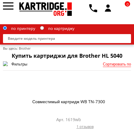
0
по принтеру
по картриджу
Вы здесь:
Brother
Купить картриджи для Brother HL 5040
Фильтры
Сортировать по
Brother
Canon
Epson
Совместимый картридж WB TN-7300
G&G
HP
Арт. 1619wb
1 отзывов
IBM