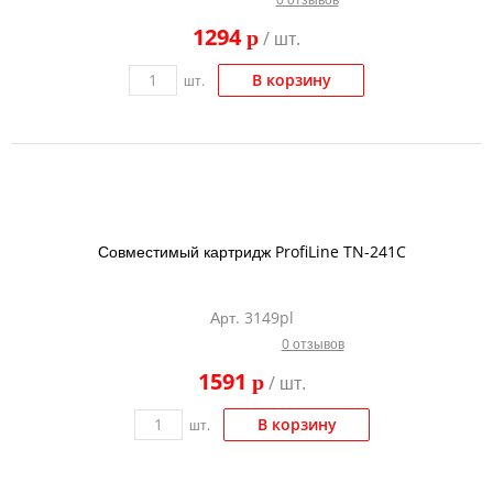
1294
p
/ шт.
В корзину
шт.
Совместимый картридж ProfiLine TN-241C
Арт. 3149pl
0 отзывов
1591
p
/ шт.
В корзину
шт.