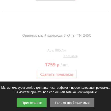
Оригинальный картридж Brother TN-245C
Арт. 0857or
1 отзывов
1759
p
/ шт.
Сделать предзаказ
Мы используем cookie для анализа трафика и персонализации рекламы.
Вы можете принять все cookie или только необходимые.
Оригинальный картридж Brother TN-245M
Принять все
Только необходимые