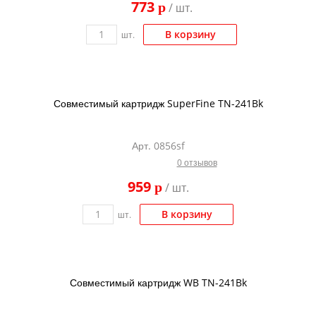
773
p
/ шт.
Kodak
Konica Minolta
В корзину
шт.
Kyocera
Lexmark
Совместимый картридж SuperFine TN-241Bk
OKI
Panasonic
Арт. 0856sf
Ricoh
0 отзывов
Samsung
959
p
/ шт.
Sharp
В корзину
шт.
Toshiba
Xerox
Для франкировальной машины
Совместимый картридж WB TN-241Bk
Ленточные картриджи