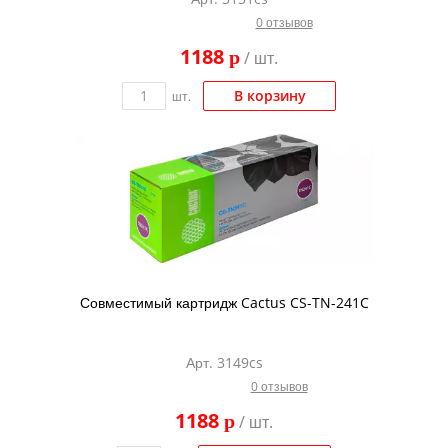
0 отзывов
1188
p
/ шт.
В корзину
шт.
Совместимый картридж Cactus CS-TN-241C
Арт. 3149cs
0 отзывов
1188
p
/ шт.