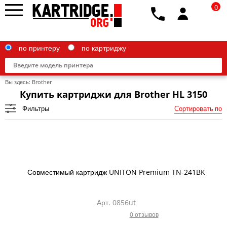
0
по принтеру
по картриджу
Вы здесь:
Brother
Купить картриджи для Brother HL 3150
Фильтры
Сортировать по
Brother
Canon
Epson
Совместимый картридж UNITON Premium TN-241BK
G&G
HP
Арт. 0856ut
0 отзывов
IBM