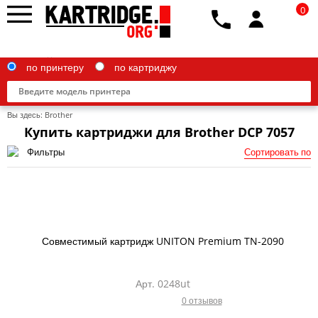
0
по принтеру
по картриджу
Вы здесь:
Brother
Купить картриджи для Brother DCP 7057
Фильтры
Сортировать по
Brother
Canon
Epson
Совместимый картридж UNITON Premium TN-2090
G&G
HP
Арт. 0248ut
0 отзывов
IBM