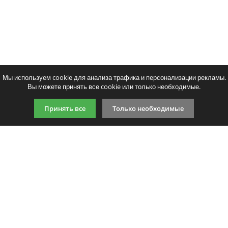
Мы используем cookie для анализа трафика и персонализации рекламы.
Вы можете принять все cookie или только необходимые.
Принять все
Только необходимые
9:00-21:00 (по МСК)
+7 981 727 31 72
Подпишитесь на акции
Даю согласие на обработку