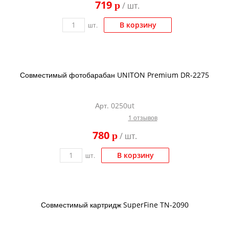
719
p
/ шт.
Kodak
Konica Minolta
В корзину
шт.
Kyocera
Lexmark
Совместимый фотобарабан UNITON Premium DR-2275
OKI
Panasonic
Арт. 0250ut
Ricoh
1 отзывов
Samsung
780
p
/ шт.
Sharp
В корзину
шт.
Toshiba
Xerox
Для франкировальной машины
Совместимый картридж SuperFine TN-2090
Ленточные картриджи